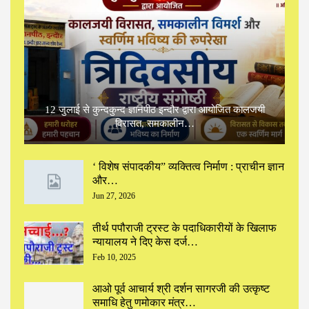
12 जुलाई से कुन्दकुन्द ज्ञानपीठ इन्दौर द्वारा आयोजित कालजयी
विरासत, समकालीन…
‘ विशेष संपादकीय” ‌व्यक्तित्व निर्माण : प्राचीन ज्ञान
और…
Jun 27, 2026
तीर्थ पपौराजी ट्रस्ट के पदाधिकारीयों के खिलाफ
न्यायालय ने दिए केस दर्ज…
Feb 10, 2025
आओ पूर्व आचार्य श्री दर्शन सागरजी की उत्कृष्ट
समाधि हेतु णमोकार मंत्र…