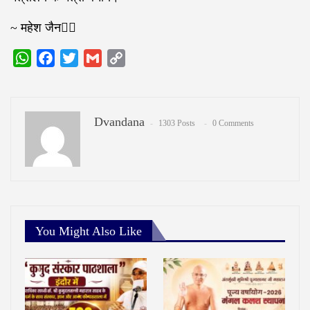
~ महेश जैन✍🏻
WhatsApp
Facebook
Twitter
Gmail
Copy
Link
Dvandana
1303 Posts
0 Comments
You Might Also Like