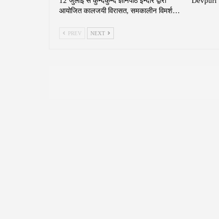
12 जुलाई से कुन्दकुन्द ज्ञानपीठ इन्दौर द्वारा
Devpuri 
आयोजित कालजयी विरासत, समकालीन विमर्श…
PREV
NEXT