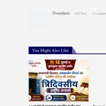
Dvandana
1305 Posts
0 Comment
You Might Also Like