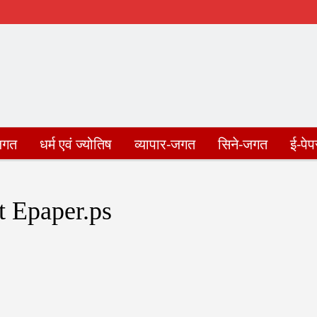
जगत
धर्म एवं ज्योतिष
व्यापार-जगत
सिने-जगत
ई-पेप
संपादकीय
फोटो गैलेरी
Privacy Policy
संपर्क करें
 Epaper.ps