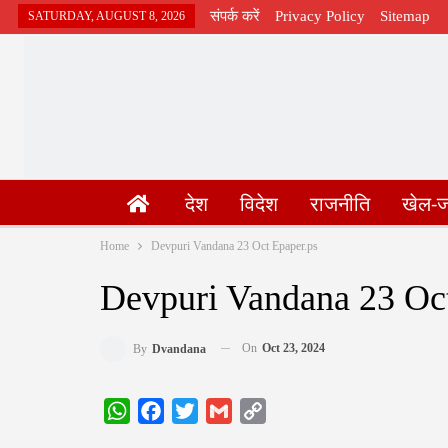
संपर्क करें
Privacy Policy
Sitemap
SATURDAY, AUGUST 8, 2026
देश
विदेश
राजनीति
खेल-
Home
Devpuri Vandana 23 Oct Epaper.ps
Devpuri Vandana 23 Oct
On
Oct 23, 2024
By
Dvandana
WhatsApp
Facebook
Twitter
Gmail
Copy
Link