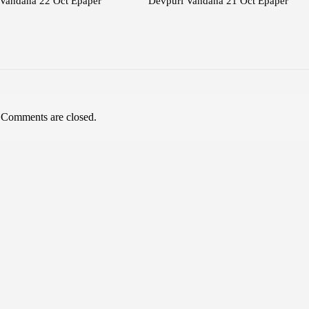
Vandana 22 Oct Epaper
Devpuri Vandana 21 Oct Epaper
Comments are closed.