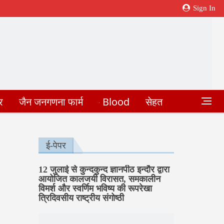
Sign In
र
जैन जनगणना फार्म
Blood
सेहत
ई-पेपर
12 जुलाई से कुन्दकुन्द ज्ञानपीठ इन्दौर द्वारा
आयोजित कालजयी विरासत, समकालीन
विमर्श और स्वर्णिम भविष्य की रूपरेखा
त्रिदिवसीय राष्ट्रीय संगोष्ठी