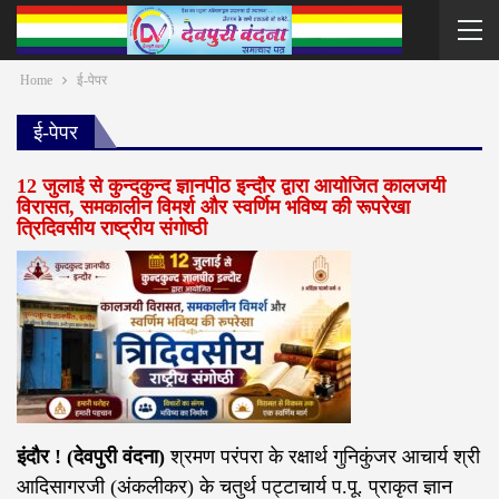
Home
ई-पेपर
ई-पेपर
12 जुलाई से कुन्दकुन्द ज्ञानपीठ इन्दौर द्वारा आयोजित कालजयी
विरासत, समकालीन विमर्श और स्वर्णिम भविष्य की रूपरेखा
त्रिदिवसीय राष्ट्रीय संगोष्ठी
इंदौर ! (देवपुरी वंदना)
श्रमण परंपरा के रक्षार्थ गुनिकुंजर आचार्य श्री
आदिसागरजी (अंकलीकर) के चतुर्थ पट्टाचार्य प.पू. प्राकृत ज्ञान