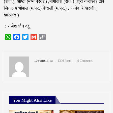
(राज.), आष्टा (मध्य प्रदेश) ,बागीदोरा (राज.) ,श्री नन्दीश्वर द्वीप
जिनालय भोपाल (म.प्र.) केसली (म.प्र.) , सम्मेद शिखरजी (
झारखंड )
‌ : राजेश जैन दद्दू
WhatsApp
Facebook
Twitter
Gmail
Copy
Link
Dvandana
1306 Posts
0 Comments
You Might Also Like