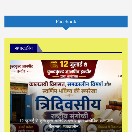
Facebook
संपादकीय
12 जुलाई से कुन्दकुन्द ज्ञानपीठ इन्दौर द्वारा आयोजित कालजयी
विरासत, समकालीन…