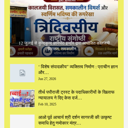
12 जुलाई से कुन्दकुन्द ज्ञानपीठ इन्दौर द्वारा आयोजित कालजयी
विरासत, समकालीन…
‘ विशेष संपादकीय” ‌व्यक्तित्व निर्माण : प्राचीन ज्ञान
और…
Jun 27, 2026
तीर्थ पपौराजी ट्रस्ट के पदाधिकारीयों के खिलाफ
न्यायालय ने दिए केस दर्ज…
Feb 10, 2025
आओ पूर्व आचार्य श्री दर्शन सागरजी की उत्कृष्ट
समाधि हेतु णमोकार मंत्र…