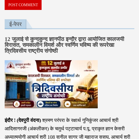
ई-पेपर
12 जुलाई से कुन्दकुन्द ज्ञानपीठ इन्दौर द्वारा आयोजित कालजयी
विरासत, समकालीन विमर्श और स्वर्णिम भविष्य की रूपरेखा
त्रिदिवसीय राष्ट्रीय संगोष्ठी
इंदौर ! (देवपुरी वंदना)
श्रमण परंपरा के रक्षार्थ गुनिकुंजर आचार्य श्री
आदिसागरजी (अंकलीकर) के चतुर्थ पट्टाचार्य प.पू. प्राकृत ज्ञान केसरी
अध्यात्मयोगी आचार्य श्री 108 सुनील सागर जी महाराज ससघ, आचार्य श्री