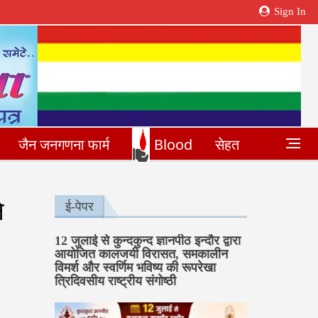
Sign In
जैन जनगणना फार्म
Blood
सेहत
े
ई-पेपर
12 जुलाई से कुन्दकुन्द ज्ञानपीठ इन्दौर द्वारा
आयोजित कालजयी विरासत, समकालीन
विमर्श और स्वर्णिम भविष्य की रूपरेखा
त्रिदिवसीय राष्ट्रीय संगोष्ठी