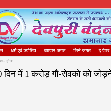
गत
धर्म एवं ज्योतिष
व्यापार-जगत
सिने-जगत
ई-पेपर
ष्य – लुनिया
संपादकीय
फोटो गैलेरी
Privacy Policy
संपर्क करें
0 दिन में 1 करोड़ गौ-सेवको को जोड़न