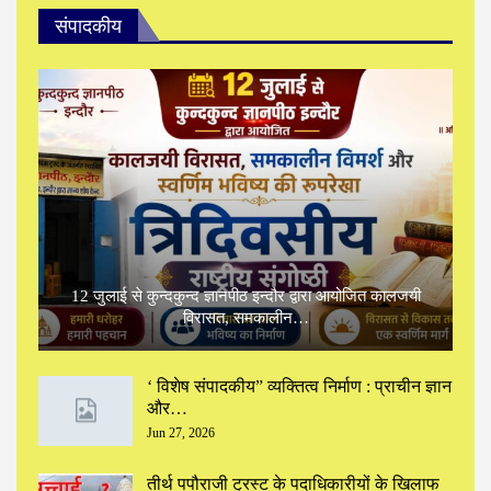
संपादकीय
12 जुलाई से कुन्दकुन्द ज्ञानपीठ इन्दौर द्वारा आयोजित कालजयी
विरासत, समकालीन…
‘ विशेष संपादकीय” ‌व्यक्तित्व निर्माण : प्राचीन ज्ञान
और…
Jun 27, 2026
तीर्थ पपौराजी ट्रस्ट के पदाधिकारीयों के खिलाफ