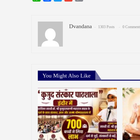
Link
Dvandana
1303 Posts
0 Comment
You Might Also Like