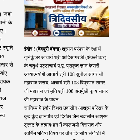
,
। जहां
ानी के
किए।
ल
स्मृति
इंदौर ! (देवपुरी वंदना)
श्रमण परंपरा के रक्षार्थ
ालय
गुनिकुंजर आचार्य श्री आदिसागरजी (अंकलीकर)
िखर से
के चतुर्थ पट्टाचार्य प.पू. प्राकृत ज्ञान केसरी
णांए
अध्यात्मयोगी आचार्य श्री 108 सुनील सागर जी
 दायक
महाराज ससघ, आचार्य श्री 108 विप्रणत सागर
ी
जी महाराज एवं मुनि श्री 108 अंतर्मुखी पूज्य सागर
राज
जी महाराज के पावन
पर
सानिध्य में इंदौर स्थित उदासीन आश्रम परिसर के
स्त
कुंद कुंद ज्ञानपीठ एवं दिगंबर जैन उदासीन आश्रम
ट्रस्ट के तत्वावधान में कालजयी विरासत और
स्वर्णिम भविष्य विषय पर तीन दिवसीय संगोष्ठी में