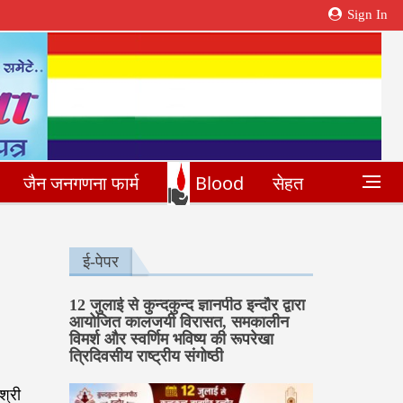
Sign In
जैन जनगणना फार्म
Blood
सेहत
ई-पेपर
12 जुलाई से कुन्दकुन्द ज्ञानपीठ इन्दौर द्वारा
आयोजित कालजयी विरासत, समकालीन
विमर्श और स्वर्णिम भविष्य की रूपरेखा
त्रिदिवसीय राष्ट्रीय संगोष्ठी
श्री