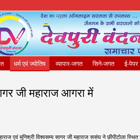
गत
धर्म एवं ज्योतिष
व्यापार-जगत
सिने-जगत
ई-पेपर
संपादकीय
फोटो गैलेरी
Privacy Policy
संपर्क करें
ागर जी महाराज आगरा में
हाराज एवं मुनिश्री विश्वसम्य सागर जी महाराज ससंघ ने छीपीटोला स्थित 