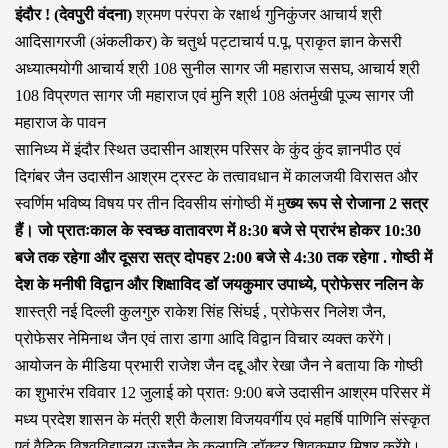
इंदौर ! (देवपुरी वंदना)
श्रमण परंपरा के रक्षार्थ गुनिकुंजर आचार्य श्री
आदिसागरजी (अंकलीकर) के चतुर्थ पट्टाचार्य प.पू. प्राकृत ज्ञान केसरी
अध्यात्मयोगी आचार्य श्री 108 सुनील सागर जी महाराज ससघ, आचार्य श्री
108 विप्रणत सागर जी महाराज एवं मुनि श्री 108 अंतर्मुखी पूज्य सागर जी
महाराज के पावन
सानिध्य में इंदौर स्थित उदासीन आश्रम परिसर के कुंद कुंद ज्ञानपीठ एवं
दिगंबर जैन उदासीन आश्रम ट्रस्ट के तत्वावधान में कालजयी विरासत और
स्वर्णिम भविष्य विषय पर तीन दिवसीय संगोष्ठी में मु
ख्य रूप से रोजाना 2 सत्र
हैं। जो प्रातःकाल के स्वच्छ वातावरण में 8:30 बजे से प्रारंभ होकर 10:30
बजे तक रहेगा और दूसरा सत्र दोपहर 2:00 बजे से 4:30 तक रहेगा . गोष्ठी में
देश के मनीषी विद्वान और शिक्षाविद डॉ जयकुमार उपाध्ये, प्रोफेसर नलिन के
शास्त्री नई दिल्ली कुलगुरु राकेश सिंह सिंघई , प्रोफेसर निलेश जैन,
प्रोफेसर नेमिनाथ जैन एवं तारा डागा आदि विद्वान विचार व्यक्त करेंगे।
आयोजन के मीडिया प्रभारी राजेश जैन दद्दू और रेखा जैन ने बताया कि गोष्ठी
का शुभारंभ रविवार 12 जुलाई को प्रातः 9:00 बजे उदासीन आश्रम परिसर में
मध्य प्रदेश शासन के मंत्री श्री कैलाश विजयवर्गीय एवं महर्षि पाणिनि संस्कृत
एवं वैदिक विश्वविद्यालय उज्जैन के कुलपति डॉक्टर शिवकुमार मिश्र करेंगे।