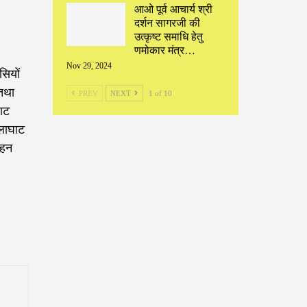
आओ पूर्व आचार्य श्री
दर्शन सागरजी की
उत्कृष्ट समाधि हेतु
णमोकार मंत्र…
Nov 29, 2024
सियों
 तथा
PREV
NEXT
1 of 10
घाट
ालाघाट
ोहन