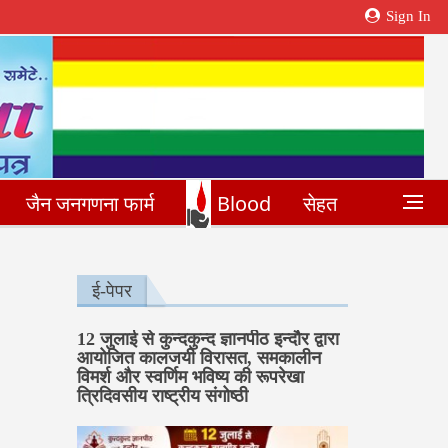
Sign In
जैन जनगणना फार्म
Blood
सेहत
ई-पेपर
12 जुलाई से कुन्दकुन्द ज्ञानपीठ इन्दौर द्वारा
आयोजित कालजयी विरासत, समकालीन
विमर्श और स्वर्णिम भविष्य की रूपरेखा
त्रिदिवसीय राष्ट्रीय संगोष्ठी