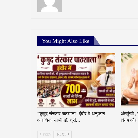
You Might Also Like
“कुमुद संस्कार पाठशाला” इंदौर में अनुष्ठान
अंतर्मुखी ,
आराधिका साध्वी डॉ. श्री…
विनय और व
PREV
NEXT