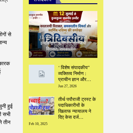
गों से
12 जुलाई से कुन्दकुन्द ज्ञानपीठ
ान्य
इन्दौर द्वारा आयोजित कालजयी
विरासत, समकालीन…
निकारक
‘ विशेष संपादकीय”
ई
‌व्यक्तित्व निर्माण :
प्राचीन ज्ञान और…
Jun 27, 2026
तीर्थ पपौराजी ट्रस्ट के
पदाधिकारीयों के
ुनी हुई
खिलाफ न्यायालय ने
की सभी
दिए केस दर्ज…
ने तीन
Feb 10, 2025