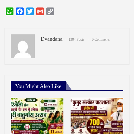
WhatsApp
Facebook
Twitter
Gmail
Copy
Link
Dvandana
1304 Posts
0 Comments
You Might Also Like