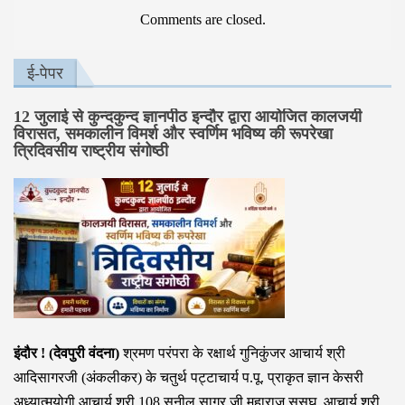
Comments are closed.
ई-पेपर
12 जुलाई से कुन्दकुन्द ज्ञानपीठ इन्दौर द्वारा आयोजित कालजयी
विरासत, समकालीन विमर्श और स्वर्णिम भविष्य की रूपरेखा
त्रिदिवसीय राष्ट्रीय संगोष्ठी
इंदौर ! (देवपुरी वंदना)
श्रमण परंपरा के रक्षार्थ गुनिकुंजर आचार्य श्री
आदिसागरजी (अंकलीकर) के चतुर्थ पट्टाचार्य प.पू. प्राकृत ज्ञान केसरी
अध्यात्मयोगी आचार्य श्री 108 सुनील सागर जी महाराज ससघ, आचार्य श्री