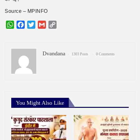
Source – MPINFO
WhatsApp
Facebook
Twitter
Gmail
Copy
Link
Dvandana
1303 Posts
0 Comments
You Might Also Like