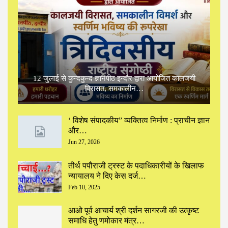
12 जुलाई से कुन्दकुन्द ज्ञानपीठ इन्दौर द्वारा आयोजित कालजयी
विरासत, समकालीन…
‘ विशेष संपादकीय” ‌व्यक्तित्व निर्माण : प्राचीन ज्ञान
और…
Jun 27, 2026
तीर्थ पपौराजी ट्रस्ट के पदाधिकारीयों के खिलाफ
न्यायालय ने दिए केस दर्ज…
Feb 10, 2025
आओ पूर्व आचार्य श्री दर्शन सागरजी की उत्कृष्ट
समाधि हेतु णमोकार मंत्र…