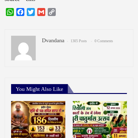
WhatsApp
Facebook
Twitter
Gmail
Copy
Link
Dvandana
1305 Posts
0 Comments
You Might Also Like