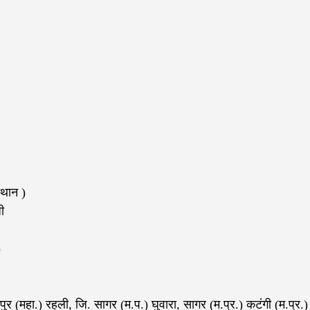
्थान )
ी
)
ामपुर (महा.) रहली, जि. सागर (म.प.) घुवारा, सागर (म.प्र.) कटंगी (म.प्र.)