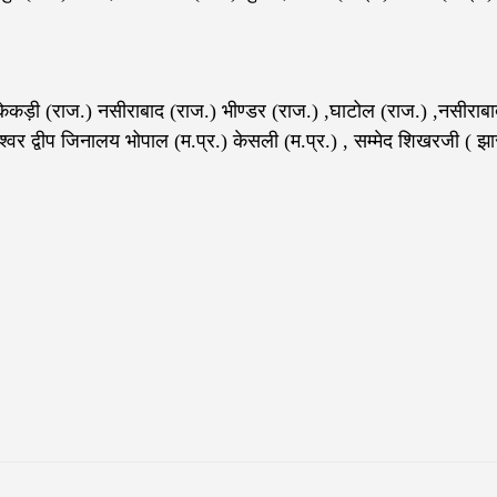
ेकड़ी (राज.) नसीराबाद (राज.) भीण्डर (राज.) ,घाटोल (राज.) ,नसीराबा
दीश्वर द्वीप जिनालय भोपाल (म.प्र.) केसली (म.प्र.) , सम्मेद शिखरजी ( झ