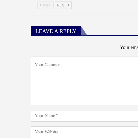
PREV
NEXT
LEAVE A REPLY
Your emai