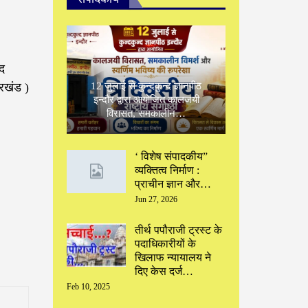
द
12 जुलाई से कुन्दकुन्द ज्ञानपीठ
ारखंड )
इन्दौर द्वारा आयोजित कालजयी
विरासत, समकालीन…
‘ विशेष संपादकीय”
‌व्यक्तित्व निर्माण :
प्राचीन ज्ञान और…
Jun 27, 2026
तीर्थ पपौराजी ट्रस्ट के
पदाधिकारीयों के
खिलाफ न्यायालय ने
दिए केस दर्ज…
Feb 10, 2025