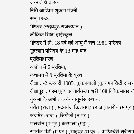
जन्मतिथि व सन :-
मिति आश्विन शुक्ला पंचमी,
सन् 1963
भीण्डर (उदयपुर-राजस्थान )
लौकिक शिक्षा हाईस्कूल
भीण्डर में ही, 18 वर्ष की आयु में सन् 1981 परिणय
गृहत्याग परिणय के 18 माह बाद
प्रतिमाधारण
अलोध में 5 प्रतिमा,
कुचामन में 9 प्रतिमा के व्रत
दीक्षा ::-2 फरवरी 1985, कूकनवाली (कुचामनसिटी राजस
दीक्षागुरु :-परम पूज्य आचार्यकल्प श्री 108 विवेकसागर ज
गुरु मां के अभी तक के चातुर्मास स्थान:-
गरोठ (राज.) , मदनगंज किशनगढ़ (राज.) आरोन (म.प्र.
अजमेर (राज.) ,सिंगोली (म.प्र.)
मालवोन (म.प्र.) करमाला (महा.)
रामगंज मंडी (म.प्र.) ,शाहपुर (म.प्र.) ,पाण्डिचेरी श्रीर