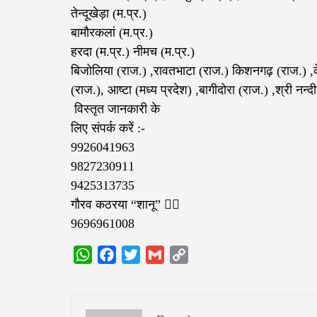
तेन्दूखेड़ा (म.प्र.)
बामौरकलां (म.प्र.)
हरदा (म.प्र.) नीमच (म.प्र.)
बिजोलिया (राज.) ,रावतभाटा (राज.) किशनगढ़ (राज.) ,क
(राज.), आष्टा (मध्य प्रदेश) ,बागीदोरा (राज.) ,श्री नन्
‌ विस्तृत जानकारी के
लिए संपर्क करें :-
9926041963
9827230911
9425313735
गौरव कठरया “शानू”‌ ✍🏻
9696961008
WhatsApp
Facebook
Twitter
Gmail
Copy
Link