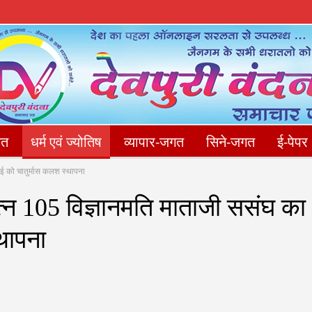
गत
धर्म एवं ज्योतिष
व्यापार-जगत
सिने-जगत
ई-पेपर
ाई को चातुर्मास कलश स्थापना
संपादकीय
फोटो गैलेरी
Privacy Policy
संपर्क करें
त्न 105 विज्ञानमति माताजी ससंघ‌ का
थापना