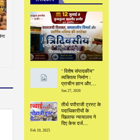
िना
12 जुलाई से कुन्दकुन्द ज्ञानपीठ
इन्दौर द्वारा आयोजित कालजयी
विरासत, समकालीन…
‘ विशेष संपादकीय”
‌व्यक्तित्व निर्माण :
प्राचीन ज्ञान और…
Jun 27, 2026
तीर्थ पपौराजी ट्रस्ट के
पदाधिकारीयों के
खिलाफ न्यायालय ने
दिए केस दर्ज…
Feb 10, 2025