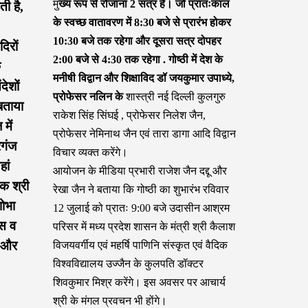
मु
ख्य रूप से रोजाना 2 सत्र हैं। जो प्रातःकाल
ती है,
के स्वच्छ वातावरण में 8:30 बजे से प्रारंभ होकर
10:30 बजे तक रहेगा और दूसरा सत्र दोपहर
दिरों
2:00 बजे से 4:30 तक रहेगा . गोष्ठी में देश के
े
मनीषी विद्वान और शिक्षाविद डॉ जयकुमार उपाध्ये,
ेशों
प्रोफेसर नलिन के
शास्त्री नई दिल्ली कुलगुरु
बताया
राकेश सिंह सिंघई , प्रोफेसर निलेश जैन,
में
प्रोफेसर नेमिनाथ जैन एवं तारा डागा आदि विद्वान
रगंज
विचार व्यक्त करेंगे।
हां
आयोजन के मीडिया प्रभारी राजेश जैन दद्दू और
जक श्री
रेखा जैन ने बताया कि गोष्ठी का शुभारंभ रविवार
शोभा
12 जुलाई को प्रातः 9:00 बजे उदासीन आश्रम
्स व
परिसर में मध्य प्रदेश शासन के मंत्री श्री कैलाश
े और
विजयवर्गीय एवं महर्षि पाणिनि संस्कृत एवं वैदिक
विश्वविद्यालय उज्जैन के कुलपति डॉक्टर
शिवकुमार मिश्र करेंगे। इस अवसर पर आचार्य
श्री के मंगल प्रवचन भी होंगे।