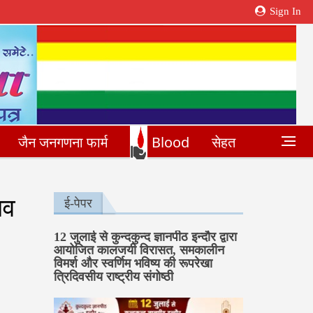
Sign In
जैन जनगणना फार्म
Blood
सेहत
सव
ई-पेपर
12 जुलाई से कुन्दकुन्द ज्ञानपीठ इन्दौर द्वारा
आयोजित कालजयी विरासत, समकालीन
विमर्श और स्वर्णिम भविष्य की रूपरेखा
त्रिदिवसीय राष्ट्रीय संगोष्ठी