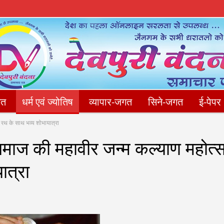
गत
धर्म एवं ज्योतिष
व्यापार-जगत
सिने-जगत
ई-पेपर
ण रथ के साथ भव्य शोभायात्रा
संपादकीय
फोटो गैलेरी
Privacy Policy
संपर्क करें
 समाज की महावीर जन्म कल्याण महोत्
ात्रा