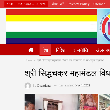
संपर्क करें
Privacy Policy
Sitemap
SATURDAY, AUGUST 8, 2026
देश
विदेश
राजनीति
खेल-ज
Home
श्री सिद्धचक्र महामंडल विधान का घटयात्रा के साथ हुआ शुभारंभ
श्री सिद्धचक्र महामंडल वि
Last updated
Nov 1, 2022
By
Dvandana