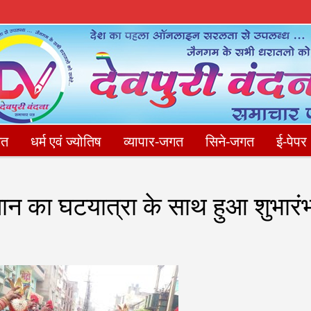
गत
धर्म एवं ज्योतिष
व्यापार-जगत
सिने-जगत
ई-पेपर
संपादकीय
फोटो गैलेरी
Privacy Policy
संपर्क करें
धान का घटयात्रा के साथ हुआ शुभारं