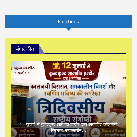
Facebook
संपादकीय
12 जुलाई से कुन्दकुन्द ज्ञानपीठ इन्दौर द्वारा आयोजित कालजयी
विरासत, समकालीन…