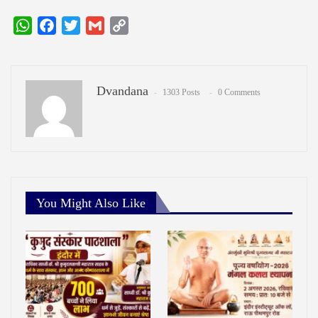
WhatsApp
Facebook
Twitter
Gmail
Copy
Link
Dvandana
1303 Posts
0 Comments
You Might Also Like