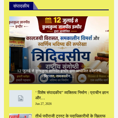
संपादकीय
12 जुलाई से कुन्दकुन्द ज्ञानपीठ इन्दौर द्वारा आयोजित कालजयी
विरासत, समकालीन…
‘ विशेष संपादकीय” ‌व्यक्तित्व निर्माण : प्राचीन ज्ञान
और…
Jun 27, 2026
तीर्थ पपौराजी ट्रस्ट के पदाधिकारीयों के खिलाफ