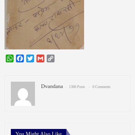
WhatsApp
Facebook
Twitter
Gmail
Copy
Link
Dvandana
1306 Posts
0 Comments
You Might Also Like