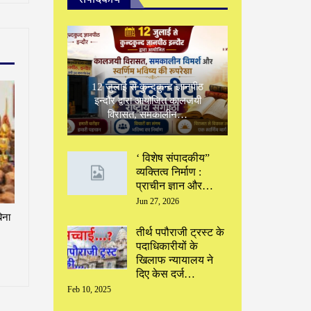
12 जुलाई से कुन्दकुन्द ज्ञानपीठ
इन्दौर द्वारा आयोजित कालजयी
विरासत, समकालीन…
‘ विशेष संपादकीय”
‌व्यक्तित्व निर्माण :
प्राचीन ज्ञान और…
Jun 27, 2026
िना
तीर्थ पपौराजी ट्रस्ट के
पदाधिकारीयों के
खिलाफ न्यायालय ने
दिए केस दर्ज…
Feb 10, 2025