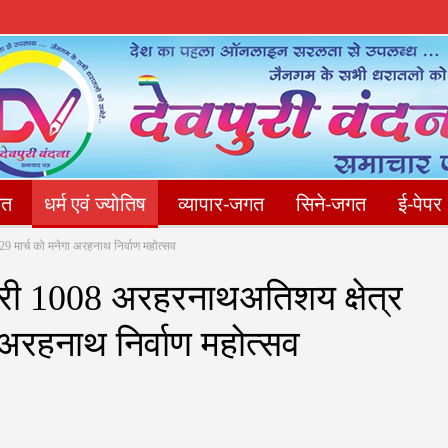
गत
धर्म एवं ज्योतिष
व्यापार-जगत
सिने-जगत
ई-पेपर
9 मार्च को मनेगा अरहनाथ निर्वाण महोत्सव
संपादकीय
फोटो गैलेरी
Privacy Policy
संपर्क करें
्री 1008 अरहरनाथअतिशय क्षेत्र
ा अरहनाथ निर्वाण महोत्सव