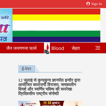
Sign In
जैन जनगणना फार्म
Blood
सेहत
ई-पेपर
12 जुलाई से कुन्दकुन्द ज्ञानपीठ इन्दौर द्वारा
आयोजित कालजयी विरासत, समकालीन
विमर्श और स्वर्णिम भविष्य की रूपरेखा
त्रिदिवसीय राष्ट्रीय संगोष्ठी