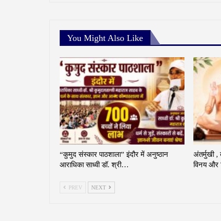
You Might Also Like
“कुमुद संस्कार पाठशाला” इंदौर में अनुष्ठान
अंतर्मुखी ,
आराधिका साध्वी डॉ. श्री…
विनय और व
PREV
NEXT