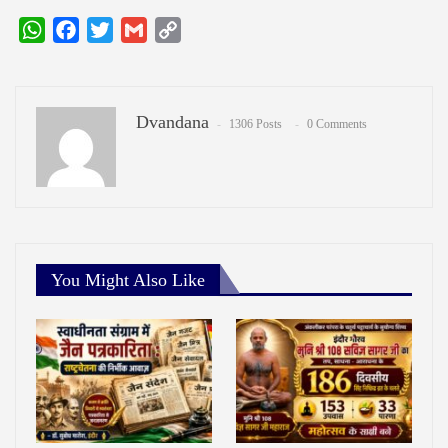
WhatsApp
Facebook
Twitter
Gmail
Copy
Link
Dvandana
1306 Posts
0 Comments
You Might Also Like