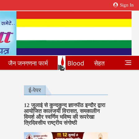
Sign In
जैन जनगणना फार्म
Blood
सेहत
ई-पेपर
12 जुलाई से कुन्दकुन्द ज्ञानपीठ इन्दौर द्वारा
आयोजित कालजयी विरासत, समकालीन
विमर्श और स्वर्णिम भविष्य की रूपरेखा
त्रिदिवसीय राष्ट्रीय संगोष्ठी