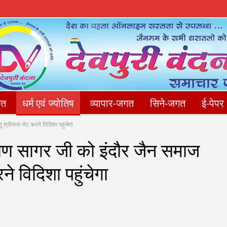
गत
धर्म एवं ज्योतिष
व्यापार-जगत
सिने-जगत
ई-पेपर
ु श्रीफल भेंट करने विदिशा पहुंचेगा
संपादकीय
फोटो गैलेरी
Privacy Policy
संपर्क करें
माण सागर जी को इंदौर जैन समाज
ने विदिशा पहुंचेगा