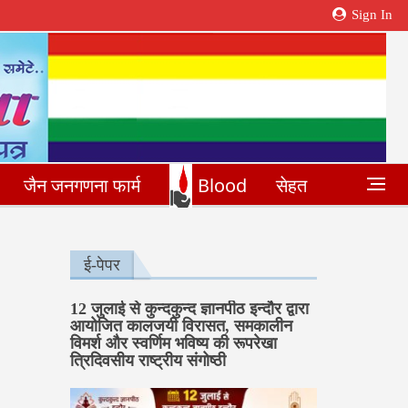
Sign In
जैन जनगणना फार्म
Blood
सेहत
ई-पेपर
12 जुलाई से कुन्दकुन्द ज्ञानपीठ इन्दौर द्वारा
आयोजित कालजयी विरासत, समकालीन
विमर्श और स्वर्णिम भविष्य की रूपरेखा
त्रिदिवसीय राष्ट्रीय संगोष्ठी