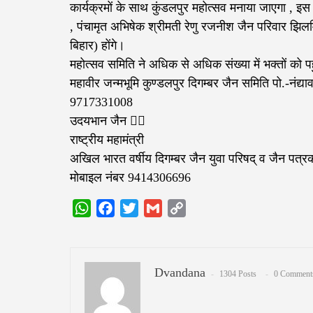
कार्यक्रमों के साथ कुंडलपुर महोत्सव मनाया जाएगा , 
, पंचामृत अभिषेक श्रीमती रेणु रजनीश जैन परिवार झिलमि
बिहार) होंगे।
महोत्सव समिति ने अधिक से अधिक संख्या में भक्तों को पह
महावीर जन्मभूमि कुण्डलपुर दिगम्बर जैन समिति पो.-नंद
9717331008
उदयभान जैन ✍🏻
राष्ट्रीय महामंत्री
अखिल भारत वर्षीय दिगम्बर जैन युवा परिषद् व जैन पत्र
मोबाइल नंबर 9414306696
WhatsApp
Facebook
Twitter
Gmail
Copy
Link
Dvandana
1304 Posts
0 Comment