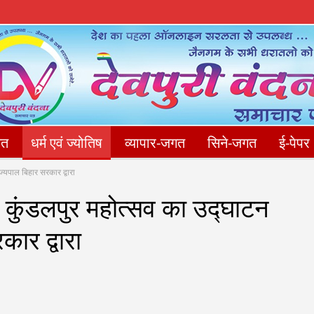
गत
धर्म एवं ज्योतिष
व्यापार-जगत
सिने-जगत
ई-पेपर
्यपाल बिहार सरकार द्वारा
संपादकीय
फोटो गैलेरी
Privacy Policy
संपर्क करें
 कुंडलपुर महोत्सव का उद्घाटन
ार द्वारा