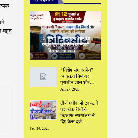
ंख्यक
ने
त-बहुत
12 जुलाई से कुन्दकुन्द ज्ञानपीठ
इन्दौर द्वारा आयोजित कालजयी
विरासत, समकालीन…
‘ विशेष संपादकीय”
‌व्यक्तित्व निर्माण :
प्राचीन ज्ञान और…
Jun 27, 2026
तीर्थ पपौराजी ट्रस्ट के
पदाधिकारीयों के
खिलाफ न्यायालय ने
दिए केस दर्ज…
Feb 10, 2025