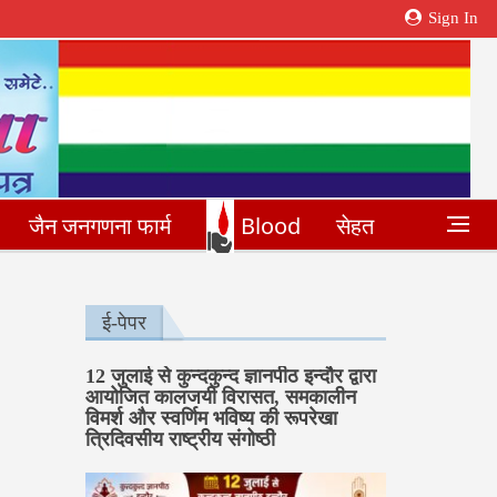
Sign In
जैन जनगणना फार्म
Blood
सेहत
ई-पेपर
12 जुलाई से कुन्दकुन्द ज्ञानपीठ इन्दौर द्वारा
आयोजित कालजयी विरासत, समकालीन
विमर्श और स्वर्णिम भविष्य की रूपरेखा
त्रिदिवसीय राष्ट्रीय संगोष्ठी