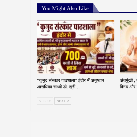
You Might Also Like
“कुमुद संस्कार पाठशाला” इंदौर में अनुष्ठान
अंतर्मुखी ,
आराधिका साध्वी डॉ. श्री…
विनय और व
PREV
NEXT