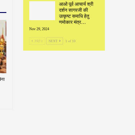
आओ पूर्व आचार्य श्री
दर्शन सागरजी की
उत्कृष्ट समाधि हेतु
णमोकार मंत्र…
Nov 29, 2024
PREV
NEXT
1 of 10
िना