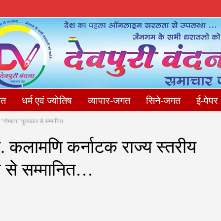
गत
धर्म एवं ज्योतिष
व्यापार-जगत
सिने-जगत
ई-पेपर
 “गोमाता” पुरस्कार से सम्मानित…
संपादकीय
फोटो गैलेरी
Privacy Policy
संपर्क करें
स. कलामणि कर्नाटक राज्य स्तरीय
ार से सम्मानित…