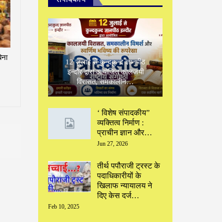
िना
12 जुलाई से कुन्दकुन्द ज्ञानपीठ
इन्दौर द्वारा आयोजित कालजयी
विरासत, समकालीन…
‘ विशेष संपादकीय”
‌व्यक्तित्व निर्माण :
प्राचीन ज्ञान और…
Jun 27, 2026
तीर्थ पपौराजी ट्रस्ट के
पदाधिकारीयों के
खिलाफ न्यायालय ने
दिए केस दर्ज…
Feb 10, 2025