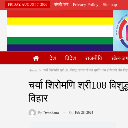
संपर्क करें
Privacy Policy
Sitemap
FRIDAY, AUGUST 7, 2026
देश
विदेश
राजनीति
खेल-ज
Home
चर्या शिरोमणि श्री108 विशुद्ध सागर जी का सुमति धाम इंदौर की ओर विह
चर्या शिरोमणि श्री108 विशु
विहार
On
Feb 28, 2024
By
Dvandana