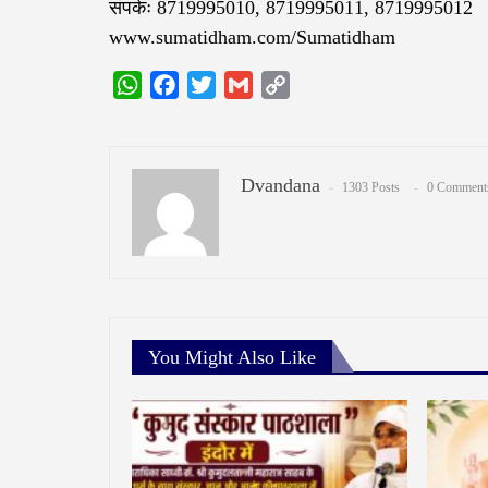
संपर्कः 8719995010, 8719995011, 8719995012
www.sumatidham.com/Sumatidham
WhatsApp
Facebook
Twitter
Gmail
Copy
Link
Dvandana
1303 Posts
0 Comment
You Might Also Like