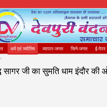
गत
धर्म एवं ज्योतिष
व्यापार-जगत
सिने-जगत
ई-पेपर
संपादकीय
फोटो गैलेरी
Privacy Policy
संपर्क करें
ार
द्ध सागर जी का सुमति धाम इंदौर की 