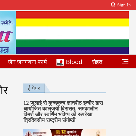
Sign In
जैन जनगणना फार्म
Blood
सेहत
ओर
ई-पेपर
12 जुलाई से कुन्दकुन्द ज्ञानपीठ इन्दौर द्वारा
आयोजित कालजयी विरासत, समकालीन
विमर्श और स्वर्णिम भविष्य की रूपरेखा
त्रिदिवसीय राष्ट्रीय संगोष्ठी