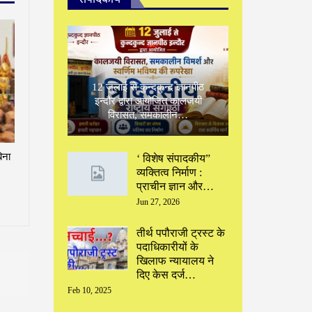
12 जुलाई से कुन्दकुन्द ज्ञानपीठ
इन्दौर द्वारा आयोजित कालजयी
विरासत, समकालीन…
िना
‘ विशेष संपादकीय”
‌व्यक्तित्व निर्माण :
प्राचीन ज्ञान और…
Jun 27, 2026
तीर्थ पपौराजी ट्रस्ट के
पदाधिकारीयों के
खिलाफ न्यायालय ने
दिए केस दर्ज…
Feb 10, 2025