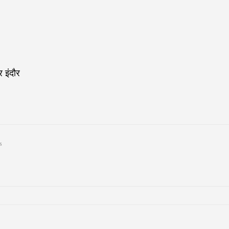
 इंदौर
s