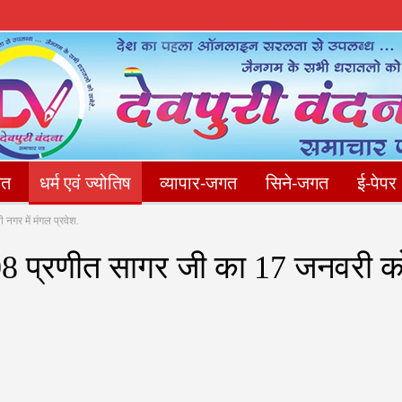
गत
धर्म एवं ज्योतिष
व्यापार-जगत
सिने-जगत
ई-पेपर
नगर में मंगल प्रवेश.
संपादकीय
फोटो गैलेरी
Privacy Policy
संपर्क करें
108 प्रणीत सागर जी का 17 जनवरी क