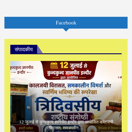
Facebook
संपादकीय
12 जुलाई से कुन्दकुन्द ज्ञानपीठ इन्दौर द्वारा आयोजित कालजयी
विरासत, समकालीन…