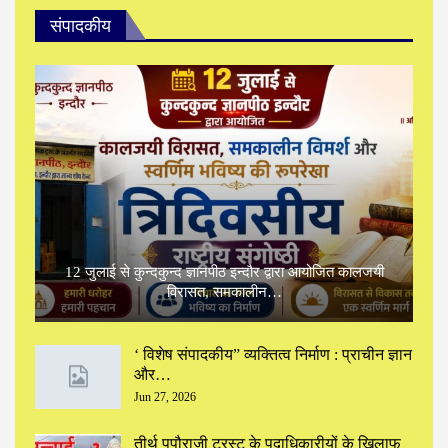
संपादकीय
12 जुलाई से कुन्दकुन्द ज्ञानपीठ इन्दौर द्वारा आयोजित कालजयी
विरासत, समकालीन…
‘ विशेष संपादकीय” ‌व्यक्तित्व निर्माण : प्राचीन ज्ञान
और…
Jun 27, 2026
तीर्थ पपौराजी ट्रस्ट के पदाधिकारीयों के खिलाफ