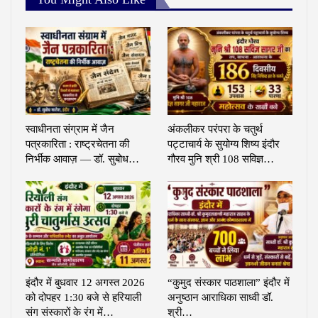
स्वाधीनता संग्राम में जैन
अंकलीकर परंपरा के चतुर्थ
पत्रकारिता : राष्ट्रचेतना की
पट्टाचार्य के सुयोग्य शिष्य इंदौर
निर्भीक आवाज़ — डॉ. सुबोध…
गौरव मुनि श्री 108 सविज्ञ…
इंदौर में बुधवार 12 अगस्त 2026
“कुमुद संस्कार पाठशाला” इंदौर में
को दोपहर 1:30 बजे से हरियाली
अनुष्ठान आराधिका साध्वी डॉ.
संग संस्कारों के रंग में…
श्री…