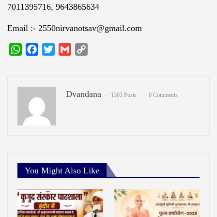
7011395716, 9643865634
Email :-
2550nirvanotsav@gmail.com
WhatsApp
Facebook
Twitter
Gmail
Copy
Link
Dvandana
1303 Posts
0 Comments
You Might Also Like