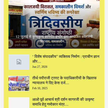
12 जुलाई से कुन्दकुन्द ज्ञानपीठ इन्दौर द्वारा आयोजित कालजयी
विरासत, समकालीन…
‘ विशेष संपादकीय” ‌व्यक्तित्व निर्माण : प्राचीन ज्ञान
और…
Jun 27, 2026
तीर्थ पपौराजी ट्रस्ट के पदाधिकारीयों के खिलाफ
न्यायालय ने दिए केस दर्ज…
Feb 10, 2025
आओ पूर्व आचार्य श्री दर्शन सागरजी की उत्कृष्ट
समाधि हेतु णमोकार मंत्र…