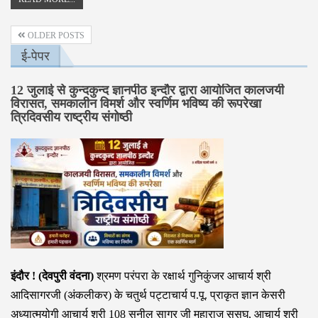
OLDER POSTS
ई-पेपर
12 जुलाई से कुन्दकुन्द ज्ञानपीठ इन्दौर द्वारा आयोजित कालजयी
विरासत, समकालीन विमर्श और स्वर्णिम भविष्य की रूपरेखा
त्रिदिवसीय राष्ट्रीय संगोष्ठी
इंदौर ! (देवपुरी वंदना)
श्रमण परंपरा के रक्षार्थ गुनिकुंजर आचार्य श्री
आदिसागरजी (अंकलीकर) के चतुर्थ पट्टाचार्य प.पू. प्राकृत ज्ञान केसरी
अध्यात्मयोगी आचार्य श्री 108 सुनील सागर जी महाराज ससघ, आचार्य श्री